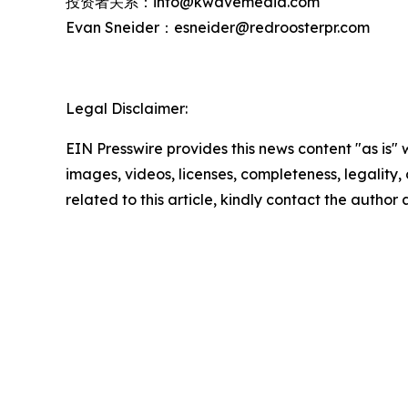
投资者关系：info@kwavemedia.com
Evan Sneider：esneider@redroosterpr.com
Legal Disclaimer:
EIN Presswire provides this news content "as is" 
images, videos, licenses, completeness, legality, o
related to this article, kindly contact the author